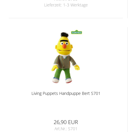
Lieferzeit:
1-3 Werktage
Living Puppets Handpuppe Bert S701
26,90 EUR
Art.Nr.: S701