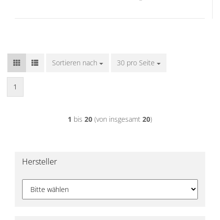
Sortieren nach
Sortieren nach
30 pro Seite
pro Seite
1
1
bis
20
(von insgesamt
20
)
Hersteller