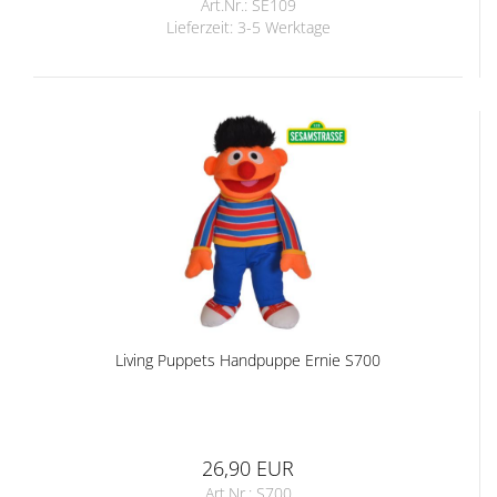
Art.Nr.: SE109
Lieferzeit:
3-5 Werktage
Living Puppets Handpuppe Ernie S700
26,90 EUR
Art.Nr.: S700