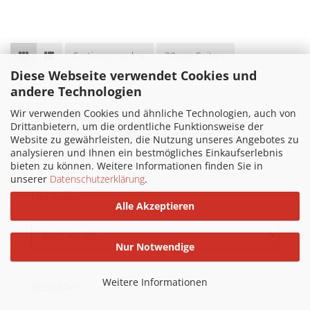
Sortieren nach
Sortieren nach
30 pro Seite
pro Seite
Diese Webseite verwendet Cookies und
andere Technologien
1
2
»
Wir verwenden Cookies und ähnliche Technologien, auch von
Drittanbietern, um die ordentliche Funktionsweise der
1
bis
30
(von insgesamt
59
)
Website zu gewährleisten, die Nutzung unseres Angebotes zu
analysieren und Ihnen ein bestmögliches Einkaufserlebnis
bieten zu können. Weitere Informationen finden Sie in
unserer
Datenschutzerklärung
.
Hersteller
Alle Akzeptieren
Nur Notwendige
Weitere Informationen
Bestseller