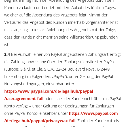
beginnt am Tag nach der Absendung des Angebots durch den
Kunden zu laufen und endet mit dem Ablauf des fünften Tages,
welcher auf die Absendung des Angebots folgt. Nimmt der
Verkäufer das Angebot des Kunden innerhalb vorgenannter Frist
nicht an, so gilt dies als Ablehnung des Angebots mit der Folge,
dass der Kunde nicht mehr an seine Willenserklärung gebunden
ist.
2.4
Bei Auswahl einer von PayPal angebotenen Zahlungsart erfolgt
die Zahlungsabwicklung über den Zahlungsdienstleister PayPal
(Europe) S.à r.l. et Cie, S.C.A., 22-24 Boulevard Royal, L-2449
Luxemburg (im Folgenden: „PayPal“), unter Geltung der PayPal-
Nutzungsbedingungen, einsehbar unter
https://www.paypal.com
/de
/legalhub
/paypal
/useragreement-full
oder - falls der Kunde nicht über ein PayPal-
Konto verfügt – unter Geltung der Bedingungen für Zahlungen
ohne PayPal-Konto, einsehbar unter
https://www.paypal.com
/de
/legalhub
/paypal
/privacywax-full
. Zahlt der Kunde mittels