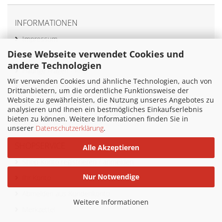
INFORMATIONEN
Impressum
Diese Webseite verwendet Cookies und
AGB
andere Technologien
Häufige Fragen - FAQ
Wir verwenden Cookies und ähnliche Technologien, auch von
Kontakt
Drittanbietern, um die ordentliche Funktionsweise der
Website zu gewährleisten, die Nutzung unseres Angebotes zu
Versand- & Zahlungsbedingungen
analysieren und Ihnen ein bestmögliches Einkaufserlebnis
Cookie Einstellungen
bieten zu können. Weitere Informationen finden Sie in
unserer
Datenschutzerklärung
.
SHOPSERVICE
Alle Akzeptieren
Shop-Konto registrieren / anmelden
Nur Notwendige
Ihr Konto
Abmelden aus Kundenkonto
Weitere Informationen
Merkzettel