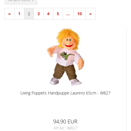
«
1
2
3
4
5
...
10
»
Living Puppets Handpuppe Laurenz 65cm - W827
94,90 EUR
Art.Nr.: W827