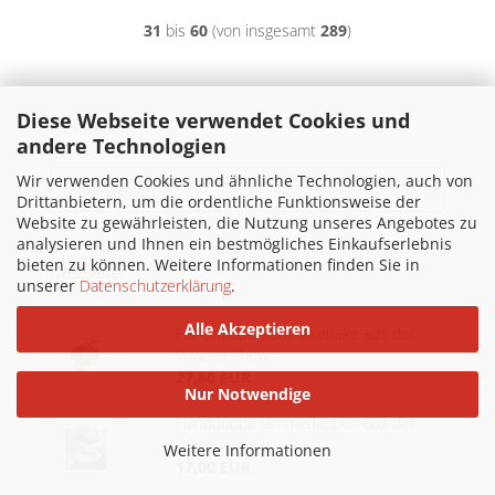
31
bis
60
(von insgesamt
289
)
Diese Webseite verwendet Cookies und
Hersteller
andere Technologien
Wir verwenden Cookies und ähnliche Technologien, auch von
Drittanbietern, um die ordentliche Funktionsweise der
Website zu gewährleisten, die Nutzung unseres Angebotes zu
analysieren und Ihnen ein bestmögliches Einkaufserlebnis
bieten zu können. Weitere Informationen finden Sie in
Bestseller
unserer
Datenschutzerklärung
.
Alle Akzeptieren
Handpuppe Babykakerlake aus der
Wiwaldi Show
27,80 EUR
Nur Notwendige
Handpuppe Jammerlappen aus der
Wiwaldi Show
Weitere Informationen
17,00 EUR