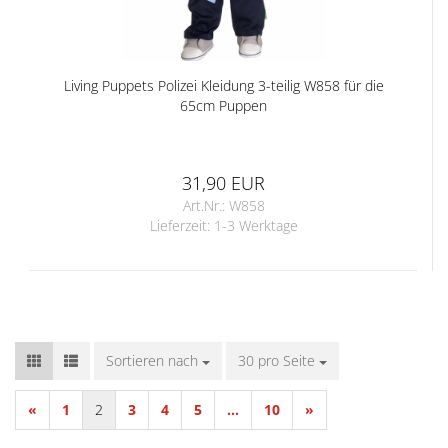
Living Puppets Polizei Kleidung 3-teilig W858 für die
65cm Puppen
31,90 EUR
Art.Nr.: W858
Lieferzeit:
1-3 Werktage
Sortieren nach
Sortieren nach
30 pro Seite
pro Seite
«
1
2
3
4
5
...
10
»