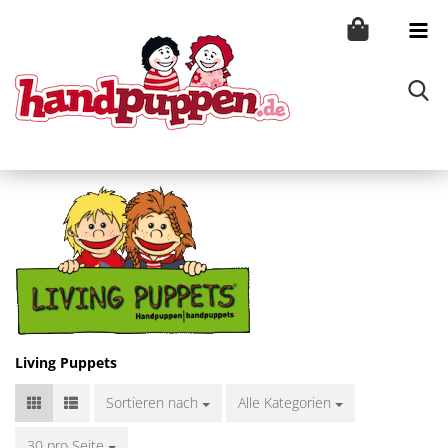
Living Puppets
Sortieren nach
Sortieren nach
Alle Kategorien
30 pro Seite
pro Seite