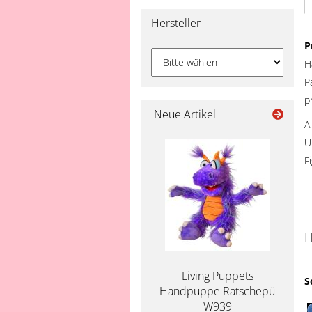
Hersteller
P
H
P
p
Neue Artikel
A
U
F
H
Living Puppets
S
Handpuppe Ratschepü
W939