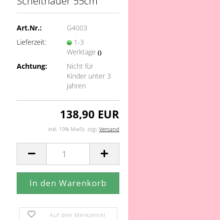
Scheithauer 55cm
Art.Nr.:
G4003
Lieferzeit:
1-3
Werktage
()
Achtung:
Nicht für
Kinder unter 3
Jahren
138,90 EUR
inkl. 19% MwSt. zzgl.
Versand
Auf den Merkzettel