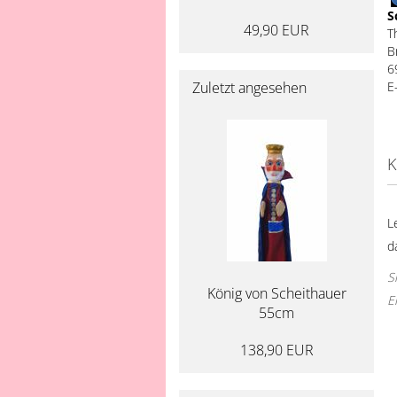
S
49,90 EUR
T
B
6
E
Zuletzt angesehen
K
L
d
S
König von Scheithauer
E
55cm
138,90 EUR