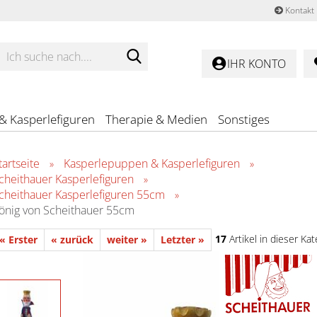
Kontakt
Ich
suche
IHR KONTO
nach....
& Kasperlefiguren
Therapie & Medien
Sonstiges
tartseite
Kasperlepuppen & Kasperlefiguren
»
»
cheithauer Kasperlefiguren
»
cheithauer Kasperlefiguren 55cm
»
önig von Scheithauer 55cm
17
Artikel in dieser Kat
« Erster
« zurück
weiter »
Letzter »