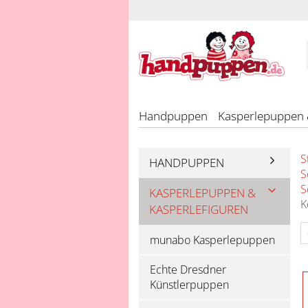
Handpuppen
Kasperlepuppen 
S
HANDPUPPEN
S
S
KASPERLEPUPPEN &
K
KASPERLEFIGUREN
munabo Kasperlepuppen
Echte Dresdner
Künstlerpuppen