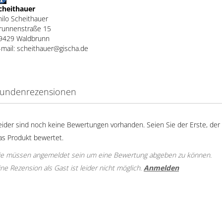
cheithauer
hilo Scheithauer
runnenstraße 15
9429 Waldbrunn
-mail: scheithauer@gischa.de
undenrezensionen
eider sind noch keine Bewertungen vorhanden. Seien Sie der Erste, der
as Produkt bewertet.
ie müssen angemeldet sein um eine Bewertung abgeben zu können.
ine Rezension als Gast ist leider nicht möglich.
Anmelden