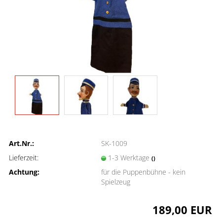
Art.Nr.:
SK-1009
Lieferzeit:
1-3 Werktage
()
Achtung:
für die Puppenbühne - kein
Spielzeug
189,00 EUR